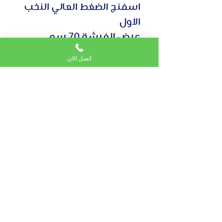
اسفنج الضغط العالي النخب
الاول
عرض الفرشة 70 سم
ارتفاع المسند 40 سم
اتصل الان
سماكة المسند 8 سم
مقاس المركى 60*25*25
اختر سماكة الفرشة ليظهر
السعر
Subscribe to Email service