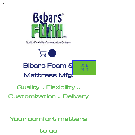
Bibars Foam &
ME
NU
Mattress Mfg.
Quality .. Flexibility ..
Customization .. Delivary
Your comfort matters
to us