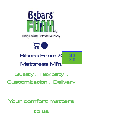
Bibars Foam &
ME
NU
Mattress Mfg.
Quality .. Flexibility ..
Customization .. Delivary
Your comfort matters
to us