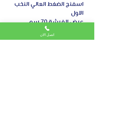
اسفنج الضغط العالي النخب
الاول
عرض الفرشة 70 سم
ارتفاع المسند 40 سم
اتصل الان
سماكة المسند 8 سم
مقاس المركى 60*25*25
اختر سماكة الفرشة ليظهر
السعر
Subscribe to Email service