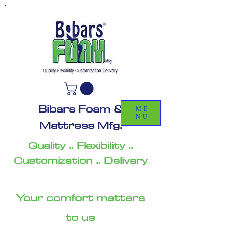
Bibars Foam &
ME
NU
Mattress Mfg.
Quality .. Flexibility ..
Customization .. Delivary
Your comfort matters
to us