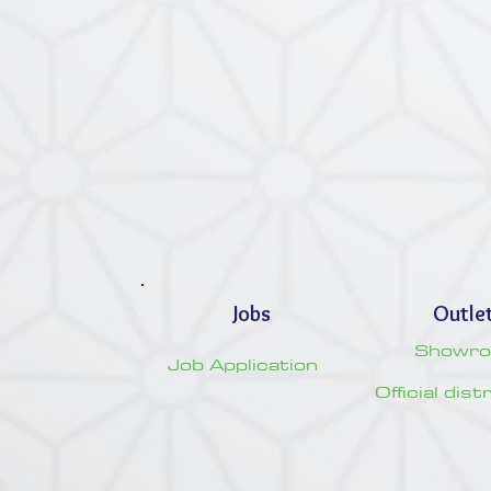
Jobs
Outle
Showr
Job Application
Official dis