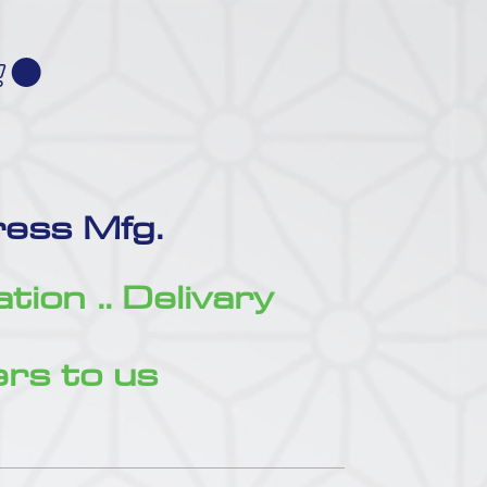
ess Mfg.
zation .. Delivary
rs to us