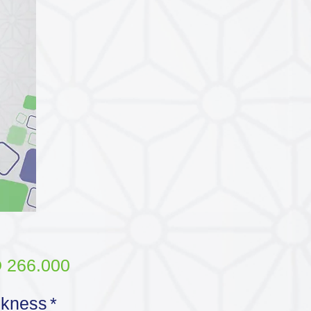
Price
 266.000
ckness
*