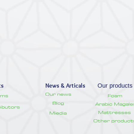
ts
News & Articals
Our products
Our news
oms
Foam
Blog
Arabic Magale
tributors
Mattresses
Miedia
Other product