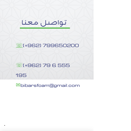
تواصل معنا
☏
(+962) 799650200
☏
(+962) 79 6 555
195
✉
bibarsfoam@gmail.com