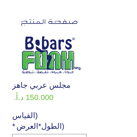
صفحة المنتج
مجلس عربي جاهز
السع
(القياس
(الطول*العرض
*