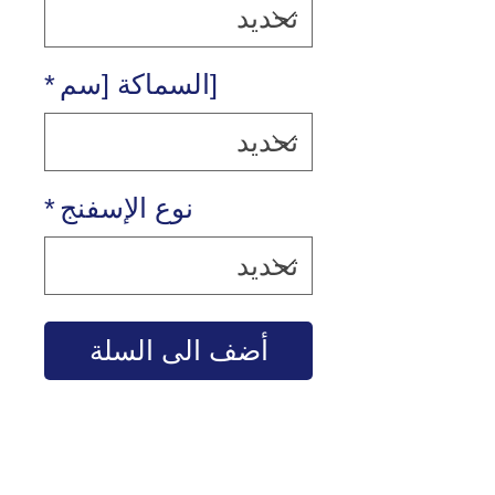
[السماكة [سم
*
نوع الإسفنج
*
أضف الى السلة