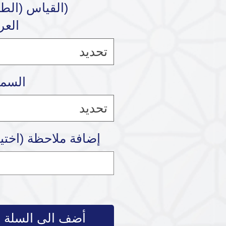
(القياس (الط
الع
تحديد
السما
تحديد
إضافة ملاحظة (اختي
أضف الى السلة