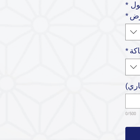
ول *
رض
*
كة
*
اري)
0/500