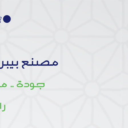
مصنع بيبر
جودة .. م
را