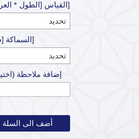
[القياس [الطول * الع
تحديد
[السماكة [
تحديد
إضافة ملاحظة (اختي
أضف الى السلة