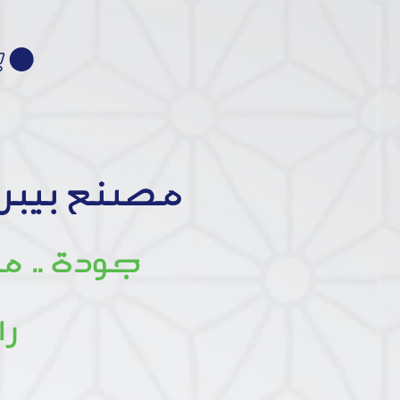
مصنع بيبر
جودة .. م
را