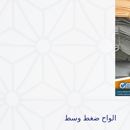
الواح ضغط وسط