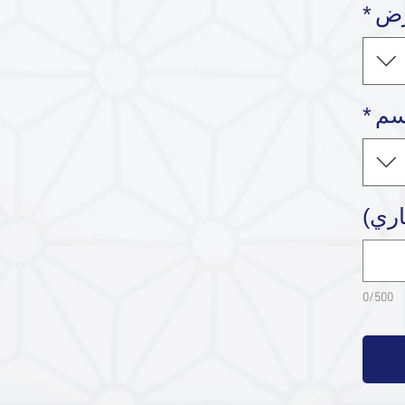
رض
*
سم
*
اري)
0/500