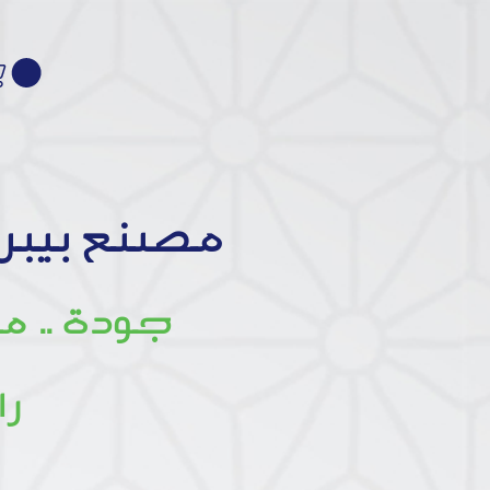
مصنع بيبر
جودة .. م
را