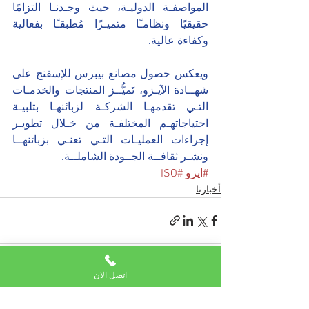
المواصفـة الدوليـة، حيث وجـدنـا التزامًا 
حقيقيًا ونظامـًا متميـزًا مُطبقـًا بفعالية 
وكفاءة عالية.
ويعكس حصول مصانع بيبرس للإسفنج على 
شهــادة الآيـزو، تَميُّــز المنتجات والخدمـات 
التـي تقدمهـا الشركـة لزبائنهـا بتلبيـة 
احتياجاتهـم المختلفـة من خـلال تطويـر 
إجراءات العمليـات التـي تعنـي بزبائنهــا 
ونشـر ثقافــة الجــودة الشاملــة.
#ايزو
#ISO
أخبارنا
اتصل الان
إظهار الكل
المنشورات الأخيرة