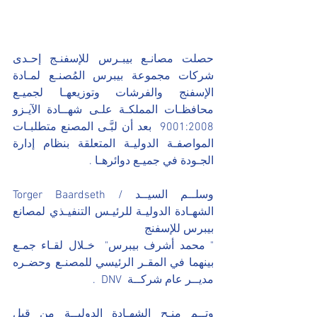
حصلت مصانـع بيبـرس للإسفنـج إحـدى 
شركات مجموعة بيبرس المُصنـع لمـادة 
الإسفنج والفرشات وتوزيعهـا لجميـع 
محافظـات المملكـة علـى شهــادة الآيـزو  
9001:2008  بعد أن لبَّـى المصنع متطلبـات 
المواصفـة الدوليـة المتعلقة بنظام إدارة 
الجـودة في جميـع دوائرهـا .
وسلــم السيــد / Torger Baardseth 
الشهـادة الدوليـة للرئيـس التنفيـذي لمصانع 
بيبرس للإسفنج
" محمد أشرف بيبرس"  خـلال لقـاء جمـع 
بينهما في المقـر الرئيسي للمصنـع وحضـره 
مديــر عام شركــة  DNV  .
وتــم منـح الشهـادة الدوليــة من قبل 