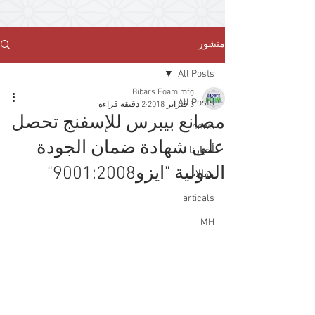
منشور
All Posts
Bibars Foam mfg
All Posts
3 فبراير 2018
2 دقيقة قراءة
مصانع بيبرس للإسفنج تحصل
news
على شهادة ضمان الجودة
أخبارنا
الدولية "ايزو9001:2008"
مقالات
articals
MH