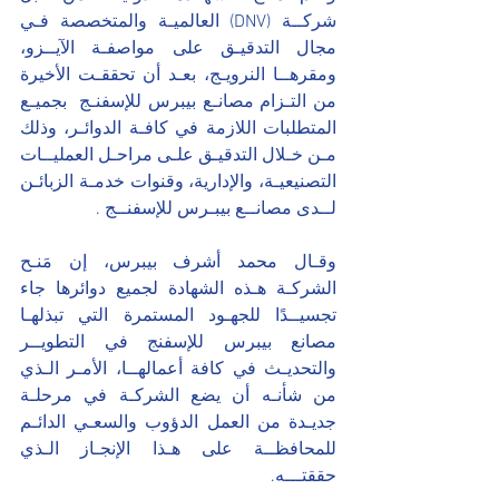
شركــة (DNV) العالميـة والمتخصصة فـي 
مجال التدقيـق على مواصفـة الآيــزو،  
ومقرهــا النرويـج، بعـد أن تحققـت الأخيرة 
من التـزام مصانـع بيبرس للإسفنـج  بجميـع 
المتطلبات اللازمة في كافـة الدوائـر، وذلك 
مـن خـلال التدقيـق علـى مراحـل العمليــات 
التصنيعيـة، والإدارية، وقنوات خدمـة الزبائـن 
لــدى مصانــع بيبـرس للإسفنــج .
وقـال محمد أشرف بيبرس، إن مَنـح 
الشركـة هـذه الشهادة لجميع دوائرها جاء 
تجسيــدًا للجهـود المستمرة التي تبذلهـا 
مصانع بيبرس للإسفنج في التطويــر 
والتحديـث في كافة أعمالهــا، الأمـر الـذي 
من شأنـه أن يضع الشركـة في مرحلـة 
جديـدة من العمل الدؤوب والسعـي الدائـم 
للمحافظــة على هـذا الإنجـاز الـذي 
حققتـــه.