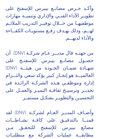
وأكـد حـرص مصانـع بيبرس للإسفنج على 
تطويـر الأداء الفنـي والإداري وتنميـة مهارات 
موظفيهـا من خــلال توفيـر التدريب الملائـم 
لهــم، وذلك بهـدف رفـع مستويـات الكفــاءة 
والأداء لديهــم.
من جهتـه قال مديــر عـام شركـة (DNV)  أن 
حصـول مصانـع بيبرس للإسفنـج على 
شهـادة ضمـان الجـودة من هيئــة (DNV)  
العالميــة هو إنجـاز كبير يؤكد سعي والتــزام 
إدارة وموظفـي هـذه الشركـة الرائـدة في 
تجذيـر وترسيـخ ثقافـة التميـز والعمـل على 
التحسيـن والتطويـر بشكـل مستمـر.
وأضـاف المديـر العـام لشركـة (DNV) لقد 
قمنــا بالتدقيـق على كافـة نشـاطــات 
مصانع بيبرس للإسفنج للتحقـق مـن 
مطابقــة عمليات الشركة مع متطلبـات 