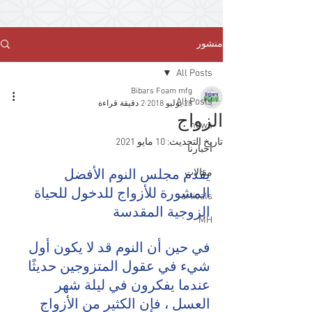
منشور
All Posts
Bibars Foam mfg
All Posts
28 يوليو 2018
2 دقيقة قراءة
الزواج
news
تاريخ التحديث:
10 مايو 2021
أخبارنا
مقالات
يقدم مجلس النوم الأفضل  
المشورة للأزواج للدخول للحياة  
articals
الزوجية المقدسة
MH
في حين أن النوم قد لا يكون أول 
شيء في عقول المتزوجين حديثًا 
عندما يفكرون في ليلة شهر 
العسل ، فإن الكثير من الأزواج 